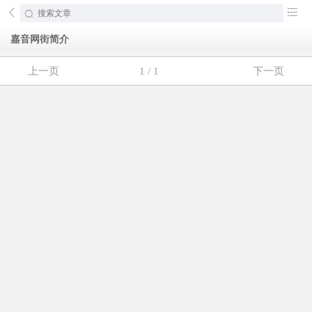
󰄕
󰂦
嘉音网街简介
上一页
1 / 1
下一页