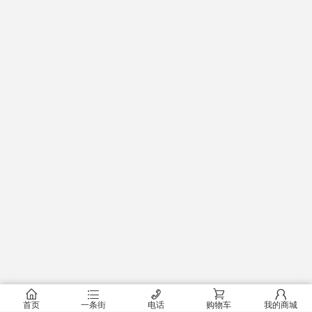
󰂠
󰂦
󰄫
󰂟
󰂢
首页
一条街
电话
购物车
我的商城