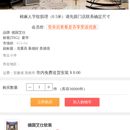
󰄔
棉麻人字纹肌理（0.5米）请先跟门店联系确定尺寸
会员价:
登录后查看是否享受该优惠
品牌:
德国艾仕
标签(TAG): 窗帘
¥72.50
市场价:
副标题：克重高 垂感好 质感强
售出 0 件
所在地区：
市内免费送货安装
¥ 0.00
运费：
安徽省 淮南市
购买数量:
-
+
件 （库存
36000
件）
立即购买
加入购物车
德国艾仕软装