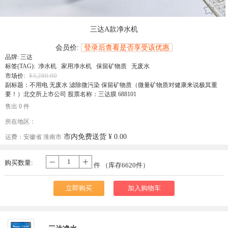
󰄔
三达A款净水机
会员价:
登录后查看是否享受该优惠
品牌:
三达
标签(TAG): 净水机 家用净水机 保留矿物质 无废水
¥3,280.00
市场价:
副标题：不用电 无废水 滤除微污染 保留矿物质（微量矿物质对健康来说极其重
要！）北交所上市公司 股票名称：三达膜 688101
售出 0 件
所在地区：
市内免费送货
¥ 0.00
运费：
安徽省 淮南市
购买数量:
-
+
件 （库存
6620
件）
立即购买
加入购物车