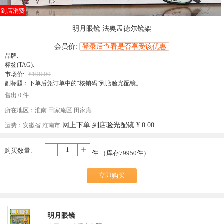
󰄔
到店消费
明月眼镜 法奥孟德尔镜架
会员价:
登录后查看是否享受该优惠
品牌:
标签(TAG):
¥198.00
市场价:
副标题：下单后凭订单中的“核销码”到店验光配镜。
售出 0 件
所在地区：淮南 田家庵区 田家庵
网上下单 到店验光配镜
¥ 0.00
运费：
安徽省 淮南市
购买数量:
-
+
件 （库存
79950
件）
立即购买
明月眼镜