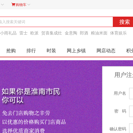
󰄱
购物车
小雨礼品
雷士
欧派
贺喜集成灶
金意陶
郎酒
粮油米面
体育娱乐
抢购
排行
时装
网上乡镇
网店动态
积
用户注
用户名
密 码
确认密码