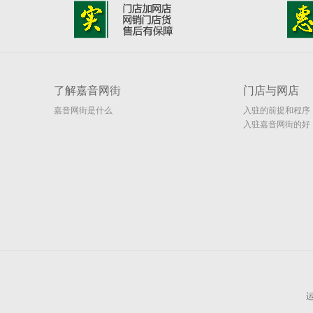
了解嘉音网街
门店与网店
嘉音网街是什么
入驻的前提和程序
入驻嘉音网街的好
处