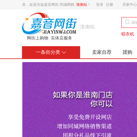
亲，欢迎光临嘉音网街 同城网购
淮南站
！
登录
注册
买家中心
󰃙
淮南站
晾衣机
网街上购物 实体店服务
一条街分类
卖家自荐
团购
󰄘