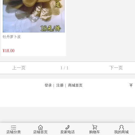
牡丹萝卜皮
¥18.00
上一页
1 / 1
下一页
登录
|
注册
|
商城首页
󰄬
󰂦
󰂠
󰄫
󰂟
󰂢
店铺分类
店铺首页
卖家电话
购物车
我的商城