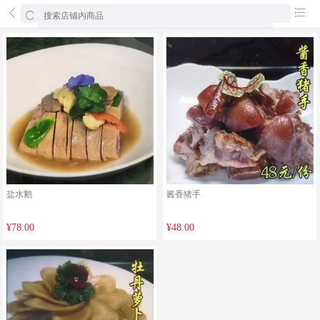
󰄕
󰂦
盐水鹅
酱香猪手
¥78.00
¥48.00