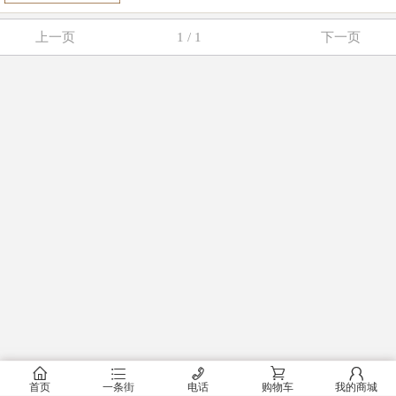
上一页
1 / 1
下一页
󰂠
󰂦
󰄫
󰂟
󰂢
首页
一条街
电话
购物车
我的商城