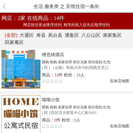
生活·服务类 之 宾馆住宿一条街
网店：2家
在线商品：14件
网店按信誉金降序排列, 相等的按入驻先后顺序排列
[全部]
大通区
寿县
凤台县
潘集区
八公山区
谢家集区
田家庵区
维也纳酒店
团购
抢购
卖家自荐
积分兑换
积分抵扣
红包
[
田
]
（山南）和风大街与杜鹃路交叉口
商品：
14
件 粉丝：
14
人
实体店地图
喵喵小筑
团购
抢购
卖家自荐
积分兑换
积分抵扣
红包
[
田
]
田区百大财富中心C座1603
商品：
0
件 粉丝：
0
人
实体店地图