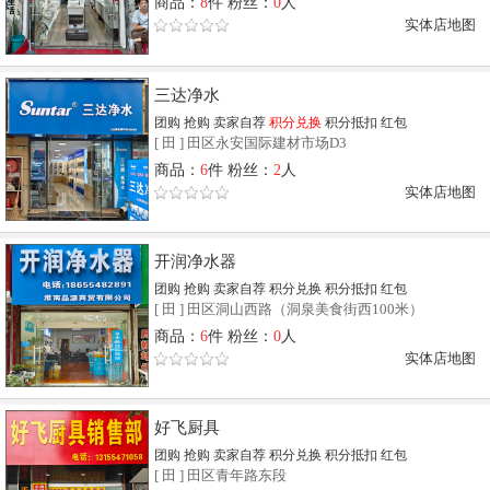
商品：
8
件 粉丝：
0
人
实体店地图
三达净水
团购
抢购
卖家自荐
积分兑换
积分抵扣
红包
[
田
]
田区永安国际建材市场D3
商品：
6
件 粉丝：
2
人
实体店地图
开润净水器
团购
抢购
卖家自荐
积分兑换
积分抵扣
红包
[
田
]
田区洞山西路（洞泉美食街西100米）
商品：
6
件 粉丝：
0
人
实体店地图
好飞厨具
团购
抢购
卖家自荐
积分兑换
积分抵扣
红包
[
田
]
田区青年路东段