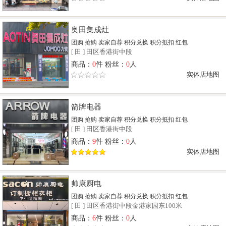
奥田集成灶
团购
抢购
卖家自荐
积分兑换
积分抵扣
红包
[
田
]
田区香港街中段
商品：
0
件 粉丝：
0
人
实体店地图
箭牌电器
团购
抢购
卖家自荐
积分兑换
积分抵扣
红包
[
田
]
田区香港街中段
商品：
9
件 粉丝：
0
人
实体店地图
帅康厨电
团购
抢购
卖家自荐
积分兑换
积分抵扣
红包
[
田
]
田区香港街中段金港家园东100米
商品：
6
件 粉丝：
0
人