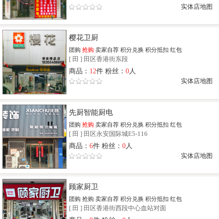
实体店地图
樱花卫厨
团购
抢购
卖家自荐
积分兑换
积分抵扣
红包
[
田
]
田区香港街东段
商品：
12
件 粉丝：
0
人
实体店地图
先厨智能厨电
团购
抢购
卖家自荐
积分兑换
积分抵扣
红包
[
田
]
田区永安国际城E5-116
商品：
6
件 粉丝：
0
人
实体店地图
顾家厨卫
团购
抢购
卖家自荐
积分兑换
积分抵扣
红包
[
田
]
田区香港街西段中心血站对面