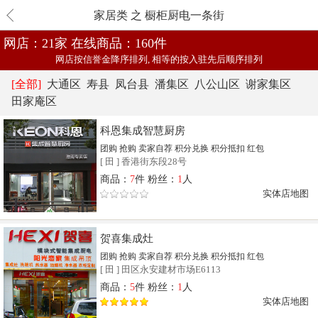
家居类 之 橱柜厨电一条街
网店：21家
在线商品：160件
网店按信誉金降序排列, 相等的按入驻先后顺序排列
[全部]
大通区
寿县
凤台县
潘集区
八公山区
谢家集区
田家庵区
科恩集成智慧厨房
团购
抢购
卖家自荐
积分兑换
积分抵扣
红包
[
田
]
香港街东段28号
商品：
7
件 粉丝：
1
人
实体店地图
贺喜集成灶
团购
抢购
卖家自荐
积分兑换
积分抵扣
红包
[
田
]
田区永安建材市场E6113
商品：
5
件 粉丝：
1
人
实体店地图