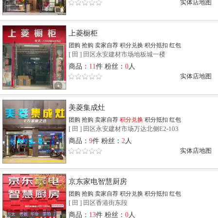
实体店地图
上菱橱柜
团购
抢购
卖家自荐
积分兑换
积分抵扣
红包
[
田
]
田区永安建材市场地板城一楼
商品：
11
件 粉丝：
0
人
实体店地图
美菱集成灶
团购
抢购
卖家自荐
积分兑换
积分抵扣
红包
[
田
]
田区永安建材市场万达北侧E2-103
商品：
9
件 粉丝：
2
人
实体店地图
京东家电智慧厨房
团购
抢购
卖家自荐
积分兑换
积分抵扣
红包
[
田
]
田区香港街东段
商品：
13
件 粉丝：
0
人