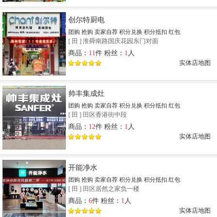
创尔特厨电
团购
抢购
卖家自荐
积分兑换
积分抵扣
红包
[
田
]
淮舜南路国庆花园东门对面
商品：
11
件 粉丝：
1
人
实体店地图
帅丰集成灶
团购
抢购
卖家自荐
积分兑换
积分抵扣
红包
[
田
]
田区香港街中段
商品：
12
件 粉丝：
1
人
实体店地图
开能净水
团购
抢购
卖家自荐
积分兑换
积分抵扣
红包
[
田
]
田区居然之家负一楼
商品：
6
件 粉丝：
1
人
实体店地图