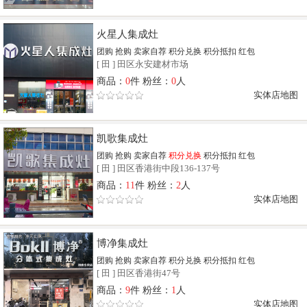
火星人集成灶
团购
抢购
卖家自荐
积分兑换
积分抵扣
红包
[
田
]
田区永安建材市场
商品：
0
件 粉丝：
0
人
实体店地图
凯歌集成灶
团购
抢购
卖家自荐
积分兑换
积分抵扣
红包
[
田
]
田区香港街中段136-137号
商品：
11
件 粉丝：
2
人
实体店地图
博净集成灶
团购
抢购
卖家自荐
积分兑换
积分抵扣
红包
[
田
]
田区香港街47号
商品：
9
件 粉丝：
1
人
实体店地图