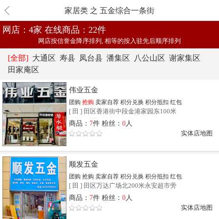
家居类 之 五金综合一条街
网店：4家
在线商品：22件
网店按信誉金降序排列, 相等的按入驻先后顺序排列
[全部]
大通区
寿县
凤台县
潘集区
八公山区
谢家集区
田家庵区
伟业五金
团购
抢购
卖家自荐
积分兑换
积分抵扣
红包
[
田
]
田区香港街中段金港家园东100米
商品：
7
件 粉丝：
0
人
实体店地图
顺发五金
团购
抢购
卖家自荐
积分兑换
积分抵扣
红包
[
田
]
田区万达广场北200米永安超市旁
商品：
7
件 粉丝：
0
人
实体店地图