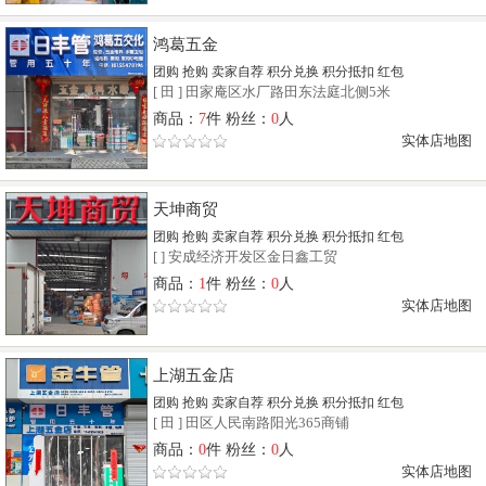
鸿葛五金
团购
抢购
卖家自荐
积分兑换
积分抵扣
红包
[
田
]
田家庵区水厂路田东法庭北侧5米
商品：
7
件 粉丝：
0
人
实体店地图
天坤商贸
团购
抢购
卖家自荐
积分兑换
积分抵扣
红包
[
]
安成经济开发区金日鑫工贸
商品：
1
件 粉丝：
0
人
实体店地图
上湖五金店
团购
抢购
卖家自荐
积分兑换
积分抵扣
红包
[
田
]
田区人民南路阳光365商铺
商品：
0
件 粉丝：
0
人
实体店地图